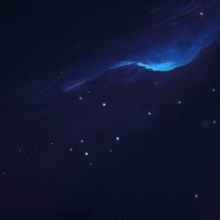
wanxiangdenong@126.com
OFFICIAL ACCOUNTS
公众号
欢迎关注我们的官方公众号
ONLINE MESSAGE
联系方式
留言应用名称：
客户留言
描述：
*
留言内容：
姓名：
性别：