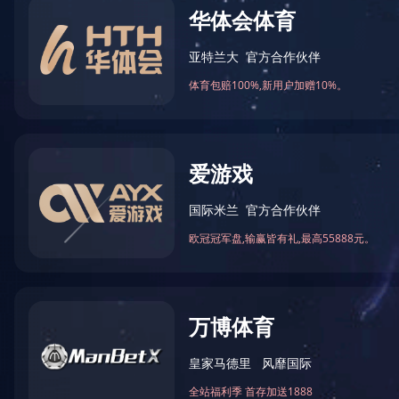
乐动平台
乐动平台
幼苗叶鞘淡紫色，株型半紧凑，花药淡紫色，花丝红色。果穗
经农业部谷物及制品质量监督检验测试中心（哈尔滨）
测定:
籽粒容重767g/L，含粗蛋白10.54%，粗脂肪3.41%，粗淀粉75.4
黄淮海青贮品质分析：含粗蛋白8.32%-8.69%，
淀粉35.07%-39.26%，
中性洗涤纤维33.70%-36.84%，
酸性洗涤纤维13.25%-15.61%。
黑龙江青贮品质分析:含粗蛋白7.03%-8.32%，
粗淀粉31.56%-39.26%，
中性洗涤纤维33.70%-58.79%，
酸性洗涤纤维13.25%-19.60%。
Details
德单5号
德单5号
主要性状：幼苗叶鞘紫色，株型紧凑，叶片宽大。花丝绿色，
Details