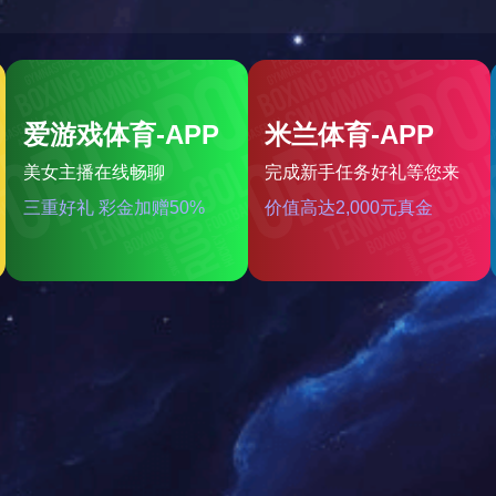
。
85cm，穗位高98cm。
紧凑，花药浅紫色，花丝绿色。